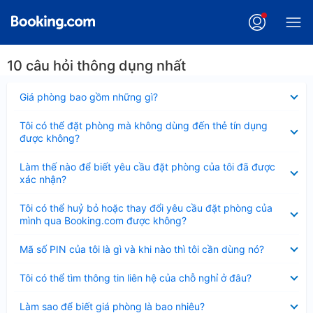
10 câu hỏi thông dụng nhất
Đã
Giá phòng bao gồm những gì?
thu
gọn
Đã
Tôi có thể đặt phòng mà không dùng đến thẻ tín dụng
thu
được không?
gọn
Đã
Làm thế nào để biết yêu cầu đặt phòng của tôi đã được
thu
xác nhận?
gọn
Đã
Tôi có thể huỷ bỏ hoặc thay đổi yêu cầu đặt phòng của
thu
mình qua Booking.com được không?
gọn
Đã
Mã số PIN của tôi là gì và khi nào thì tôi cần dùng nó?
thu
gọn
Đã
Tôi có thể tìm thông tin liên hệ của chỗ nghỉ ở đâu?
thu
gọn
Đã
Làm sao để biết giá phòng là bao nhiêu?
thu