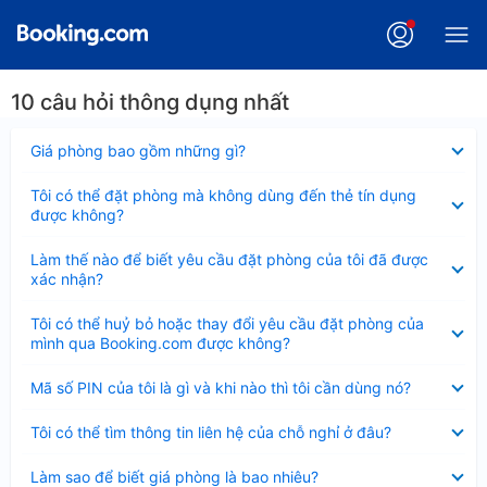
10 câu hỏi thông dụng nhất
Đã
Giá phòng bao gồm những gì?
thu
gọn
Đã
Tôi có thể đặt phòng mà không dùng đến thẻ tín dụng
thu
được không?
gọn
Đã
Làm thế nào để biết yêu cầu đặt phòng của tôi đã được
thu
xác nhận?
gọn
Đã
Tôi có thể huỷ bỏ hoặc thay đổi yêu cầu đặt phòng của
thu
mình qua Booking.com được không?
gọn
Đã
Mã số PIN của tôi là gì và khi nào thì tôi cần dùng nó?
thu
gọn
Đã
Tôi có thể tìm thông tin liên hệ của chỗ nghỉ ở đâu?
thu
gọn
Đã
Làm sao để biết giá phòng là bao nhiêu?
thu