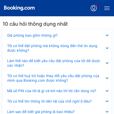
10 câu hỏi thông dụng nhất
Đã
Giá phòng bao gồm những gì?
thu
gọn
Đã
Tôi có thể đặt phòng mà không dùng đến thẻ tín dụng
thu
được không?
gọn
Đã
Làm thế nào để biết yêu cầu đặt phòng của tôi đã được
thu
xác nhận?
gọn
Đã
Tôi có thể huỷ bỏ hoặc thay đổi yêu cầu đặt phòng của
thu
mình qua Booking.com được không?
gọn
Đã
Mã số PIN của tôi là gì và khi nào thì tôi cần dùng nó?
thu
gọn
Đã
Tôi có thể tìm thông tin liên hệ của chỗ nghỉ ở đâu?
thu
gọn
Đã
Làm sao để biết giá phòng là bao nhiêu?
thu