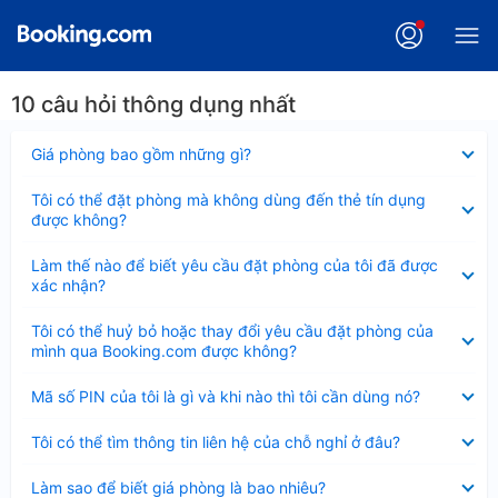
10 câu hỏi thông dụng nhất
Đã
Giá phòng bao gồm những gì?
thu
gọn
Đã
Tôi có thể đặt phòng mà không dùng đến thẻ tín dụng
thu
được không?
gọn
Đã
Làm thế nào để biết yêu cầu đặt phòng của tôi đã được
thu
xác nhận?
gọn
Đã
Tôi có thể huỷ bỏ hoặc thay đổi yêu cầu đặt phòng của
thu
mình qua Booking.com được không?
gọn
Đã
Mã số PIN của tôi là gì và khi nào thì tôi cần dùng nó?
thu
gọn
Đã
Tôi có thể tìm thông tin liên hệ của chỗ nghỉ ở đâu?
thu
gọn
Đã
Làm sao để biết giá phòng là bao nhiêu?
thu