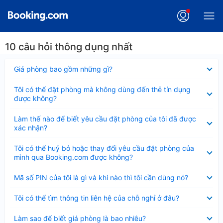
10 câu hỏi thông dụng nhất
Đã
Giá phòng bao gồm những gì?
thu
gọn
Đã
Tôi có thể đặt phòng mà không dùng đến thẻ tín dụng
thu
được không?
gọn
Đã
Làm thế nào để biết yêu cầu đặt phòng của tôi đã được
thu
xác nhận?
gọn
Đã
Tôi có thể huỷ bỏ hoặc thay đổi yêu cầu đặt phòng của
thu
mình qua Booking.com được không?
gọn
Đã
Mã số PIN của tôi là gì và khi nào thì tôi cần dùng nó?
thu
gọn
Đã
Tôi có thể tìm thông tin liên hệ của chỗ nghỉ ở đâu?
thu
gọn
Đã
Làm sao để biết giá phòng là bao nhiêu?
thu