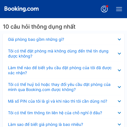
10 câu hỏi thông dụng nhất
Đã
Giá phòng bao gồm những gì?
thu
gọn
Đã
Tôi có thể đặt phòng mà không dùng đến thẻ tín dụng
thu
được không?
gọn
Đã
Làm thế nào để biết yêu cầu đặt phòng của tôi đã được
thu
xác nhận?
gọn
Đã
Tôi có thể huỷ bỏ hoặc thay đổi yêu cầu đặt phòng của
thu
mình qua Booking.com được không?
gọn
Đã
Mã số PIN của tôi là gì và khi nào thì tôi cần dùng nó?
thu
gọn
Đã
Tôi có thể tìm thông tin liên hệ của chỗ nghỉ ở đâu?
thu
gọn
Đã
Làm sao để biết giá phòng là bao nhiêu?
thu