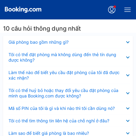
10 câu hỏi thông dụng nhất
Đã
Giá phòng bao gồm những gì?
thu
gọn
Đã
Tôi có thể đặt phòng mà không dùng đến thẻ tín dụng
thu
được không?
gọn
Đã
Làm thế nào để biết yêu cầu đặt phòng của tôi đã được
thu
xác nhận?
gọn
Đã
Tôi có thể huỷ bỏ hoặc thay đổi yêu cầu đặt phòng của
thu
mình qua Booking.com được không?
gọn
Đã
Mã số PIN của tôi là gì và khi nào thì tôi cần dùng nó?
thu
gọn
Đã
Tôi có thể tìm thông tin liên hệ của chỗ nghỉ ở đâu?
thu
gọn
Đã
Làm sao để biết giá phòng là bao nhiêu?
thu