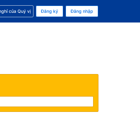
p với đặt chỗ
ghỉ của Quý vị
Đăng ký
Đăng nhập
iền tệ hiện tại của bạn là Đồng
 Ngôn ngữ hiện tại của bạn là Tiếng Việt