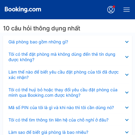
10 câu hỏi thông dụng nhất
Đã
Giá phòng bao gồm những gì?
thu
gọn
Đã
Tôi có thể đặt phòng mà không dùng đến thẻ tín dụng
thu
được không?
gọn
Đã
Làm thế nào để biết yêu cầu đặt phòng của tôi đã được
thu
xác nhận?
gọn
Đã
Tôi có thể huỷ bỏ hoặc thay đổi yêu cầu đặt phòng của
thu
mình qua Booking.com được không?
gọn
Đã
Mã số PIN của tôi là gì và khi nào thì tôi cần dùng nó?
thu
gọn
Đã
Tôi có thể tìm thông tin liên hệ của chỗ nghỉ ở đâu?
thu
gọn
Đã
Làm sao để biết giá phòng là bao nhiêu?
thu