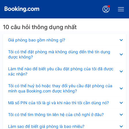
10 câu hỏi thông dụng nhất
Đã
Giá phòng bao gồm những gì?
thu
gọn
Đã
Tôi có thể đặt phòng mà không dùng đến thẻ tín dụng
thu
được không?
gọn
Đã
Làm thế nào để biết yêu cầu đặt phòng của tôi đã được
thu
xác nhận?
gọn
Đã
Tôi có thể huỷ bỏ hoặc thay đổi yêu cầu đặt phòng của
thu
mình qua Booking.com được không?
gọn
Đã
Mã số PIN của tôi là gì và khi nào thì tôi cần dùng nó?
thu
gọn
Đã
Tôi có thể tìm thông tin liên hệ của chỗ nghỉ ở đâu?
thu
gọn
Đã
Làm sao để biết giá phòng là bao nhiêu?
thu