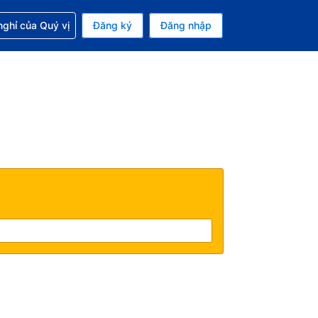
p với đặt chỗ
ghỉ của Quý vị
Đăng ký
Đăng nhập
iền tệ hiện tại của bạn là Đồng
 Ngôn ngữ hiện tại của bạn là Tiếng Việt