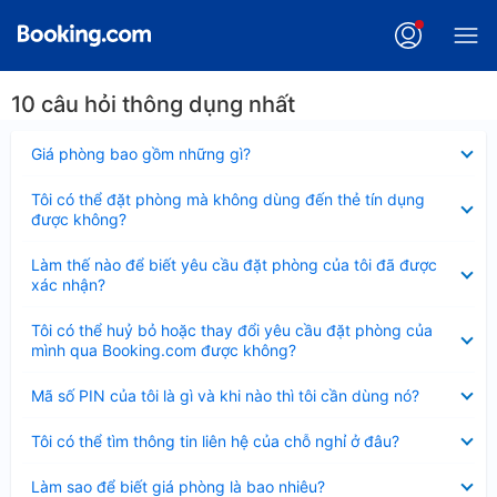
10 câu hỏi thông dụng nhất
Đã
Giá phòng bao gồm những gì?
thu
gọn
Đã
Tôi có thể đặt phòng mà không dùng đến thẻ tín dụng
thu
được không?
gọn
Đã
Làm thế nào để biết yêu cầu đặt phòng của tôi đã được
thu
xác nhận?
gọn
Đã
Tôi có thể huỷ bỏ hoặc thay đổi yêu cầu đặt phòng của
thu
mình qua Booking.com được không?
gọn
Đã
Mã số PIN của tôi là gì và khi nào thì tôi cần dùng nó?
thu
gọn
Đã
Tôi có thể tìm thông tin liên hệ của chỗ nghỉ ở đâu?
thu
gọn
Đã
Làm sao để biết giá phòng là bao nhiêu?
thu