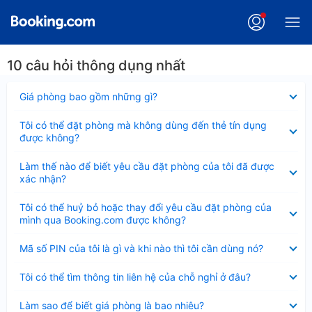
10 câu hỏi thông dụng nhất
Đã
Giá phòng bao gồm những gì?
thu
gọn
Đã
Tôi có thể đặt phòng mà không dùng đến thẻ tín dụng
thu
được không?
gọn
Đã
Làm thế nào để biết yêu cầu đặt phòng của tôi đã được
thu
xác nhận?
gọn
Đã
Tôi có thể huỷ bỏ hoặc thay đổi yêu cầu đặt phòng của
thu
mình qua Booking.com được không?
gọn
Đã
Mã số PIN của tôi là gì và khi nào thì tôi cần dùng nó?
thu
gọn
Đã
Tôi có thể tìm thông tin liên hệ của chỗ nghỉ ở đâu?
thu
gọn
Đã
Làm sao để biết giá phòng là bao nhiêu?
thu