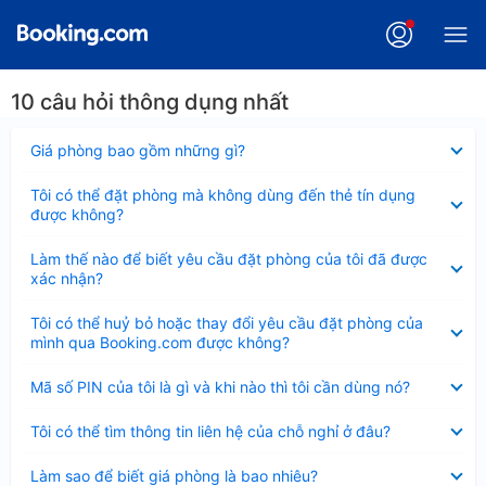
10 câu hỏi thông dụng nhất
Đã
Giá phòng bao gồm những gì?
thu
gọn
Đã
Tôi có thể đặt phòng mà không dùng đến thẻ tín dụng
thu
được không?
gọn
Đã
Làm thế nào để biết yêu cầu đặt phòng của tôi đã được
thu
xác nhận?
gọn
Đã
Tôi có thể huỷ bỏ hoặc thay đổi yêu cầu đặt phòng của
thu
mình qua Booking.com được không?
gọn
Đã
Mã số PIN của tôi là gì và khi nào thì tôi cần dùng nó?
thu
gọn
Đã
Tôi có thể tìm thông tin liên hệ của chỗ nghỉ ở đâu?
thu
gọn
Đã
Làm sao để biết giá phòng là bao nhiêu?
thu