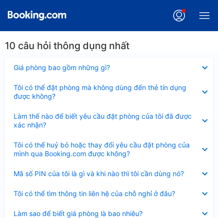
10 câu hỏi thông dụng nhất
Đã
Giá phòng bao gồm những gì?
thu
gọn
Đã
Tôi có thể đặt phòng mà không dùng đến thẻ tín dụng
thu
được không?
gọn
Đã
Làm thế nào để biết yêu cầu đặt phòng của tôi đã được
thu
xác nhận?
gọn
Đã
Tôi có thể huỷ bỏ hoặc thay đổi yêu cầu đặt phòng của
thu
mình qua Booking.com được không?
gọn
Đã
Mã số PIN của tôi là gì và khi nào thì tôi cần dùng nó?
thu
gọn
Đã
Tôi có thể tìm thông tin liên hệ của chỗ nghỉ ở đâu?
thu
gọn
Đã
Làm sao để biết giá phòng là bao nhiêu?
thu