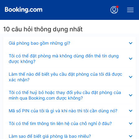
10 câu hỏi thông dụng nhất
Đã
Giá phòng bao gồm những gì?
thu
gọn
Đã
Tôi có thể đặt phòng mà không dùng đến thẻ tín dụng
thu
được không?
gọn
Đã
Làm thế nào để biết yêu cầu đặt phòng của tôi đã được
thu
xác nhận?
gọn
Đã
Tôi có thể huỷ bỏ hoặc thay đổi yêu cầu đặt phòng của
thu
mình qua Booking.com được không?
gọn
Đã
Mã số PIN của tôi là gì và khi nào thì tôi cần dùng nó?
thu
gọn
Đã
Tôi có thể tìm thông tin liên hệ của chỗ nghỉ ở đâu?
thu
gọn
Đã
Làm sao để biết giá phòng là bao nhiêu?
thu