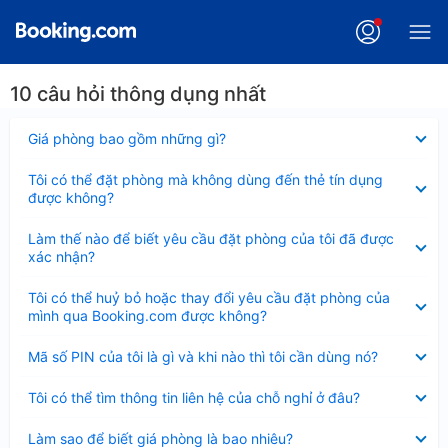
10 câu hỏi thông dụng nhất
Đã
Giá phòng bao gồm những gì?
thu
gọn
Đã
Tôi có thể đặt phòng mà không dùng đến thẻ tín dụng
thu
được không?
gọn
Đã
Làm thế nào để biết yêu cầu đặt phòng của tôi đã được
thu
xác nhận?
gọn
Đã
Tôi có thể huỷ bỏ hoặc thay đổi yêu cầu đặt phòng của
thu
mình qua Booking.com được không?
gọn
Đã
Mã số PIN của tôi là gì và khi nào thì tôi cần dùng nó?
thu
gọn
Đã
Tôi có thể tìm thông tin liên hệ của chỗ nghỉ ở đâu?
thu
gọn
Đã
Làm sao để biết giá phòng là bao nhiêu?
thu