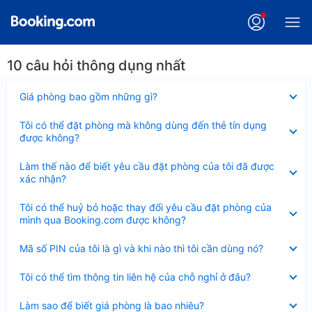
10 câu hỏi thông dụng nhất
Đã
Giá phòng bao gồm những gì?
thu
gọn
Đã
Tôi có thể đặt phòng mà không dùng đến thẻ tín dụng
thu
được không?
gọn
Đã
Làm thế nào để biết yêu cầu đặt phòng của tôi đã được
thu
xác nhận?
gọn
Đã
Tôi có thể huỷ bỏ hoặc thay đổi yêu cầu đặt phòng của
thu
mình qua Booking.com được không?
gọn
Đã
Mã số PIN của tôi là gì và khi nào thì tôi cần dùng nó?
thu
gọn
Đã
Tôi có thể tìm thông tin liên hệ của chỗ nghỉ ở đâu?
thu
gọn
Đã
Làm sao để biết giá phòng là bao nhiêu?
thu