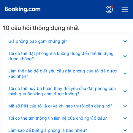
10 câu hỏi thông dụng nhất
Đã
Giá phòng bao gồm những gì?
thu
gọn
Đã
Tôi có thể đặt phòng mà không dùng đến thẻ tín dụng
thu
được không?
gọn
Đã
Làm thế nào để biết yêu cầu đặt phòng của tôi đã được
thu
xác nhận?
gọn
Đã
Tôi có thể huỷ bỏ hoặc thay đổi yêu cầu đặt phòng của
thu
mình qua Booking.com được không?
gọn
Đã
Mã số PIN của tôi là gì và khi nào thì tôi cần dùng nó?
thu
gọn
Đã
Tôi có thể tìm thông tin liên hệ của chỗ nghỉ ở đâu?
thu
gọn
Đã
Làm sao để biết giá phòng là bao nhiêu?
thu