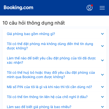
10 câu hỏi thông dụng nhất
Đã
Giá phòng bao gồm những gì?
thu
gọn
Đã
Tôi có thể đặt phòng mà không dùng đến thẻ tín dụng
thu
được không?
gọn
Đã
Làm thế nào để biết yêu cầu đặt phòng của tôi đã được
thu
xác nhận?
gọn
Đã
Tôi có thể huỷ bỏ hoặc thay đổi yêu cầu đặt phòng của
thu
mình qua Booking.com được không?
gọn
Đã
Mã số PIN của tôi là gì và khi nào thì tôi cần dùng nó?
thu
gọn
Đã
Tôi có thể tìm thông tin liên hệ của chỗ nghỉ ở đâu?
thu
gọn
Đã
Làm sao để biết giá phòng là bao nhiêu?
thu