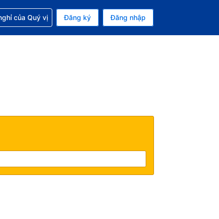
p với đặt chỗ
ghỉ của Quý vị
Đăng ký
Đăng nhập
iền tệ hiện tại của bạn là Đô la Mỹ
 Ngôn ngữ hiện tại của bạn là Tiếng Việt