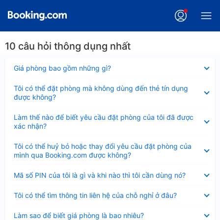
10 câu hỏi thông dụng nhất
Đã
Giá phòng bao gồm những gì?
thu
gọn
Đã
Tôi có thể đặt phòng mà không dùng đến thẻ tín dụng
thu
được không?
gọn
Đã
Làm thế nào để biết yêu cầu đặt phòng của tôi đã được
thu
xác nhận?
gọn
Đã
Tôi có thể huỷ bỏ hoặc thay đổi yêu cầu đặt phòng của
thu
mình qua Booking.com được không?
gọn
Đã
Mã số PIN của tôi là gì và khi nào thì tôi cần dùng nó?
thu
gọn
Đã
Tôi có thể tìm thông tin liên hệ của chỗ nghỉ ở đâu?
thu
gọn
Đã
Làm sao để biết giá phòng là bao nhiêu?
thu