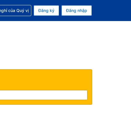
p với đặt chỗ
ghỉ của Quý vị
Đăng ký
Đăng nhập
iền tệ hiện tại của bạn là Đồng
 Ngôn ngữ hiện tại của bạn là Tiếng Việt