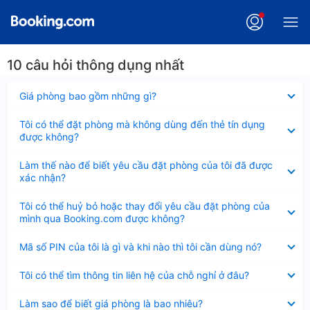
10 câu hỏi thông dụng nhất
Đã
Giá phòng bao gồm những gì?
thu
gọn
Đã
Tôi có thể đặt phòng mà không dùng đến thẻ tín dụng
thu
được không?
gọn
Đã
Làm thế nào để biết yêu cầu đặt phòng của tôi đã được
thu
xác nhận?
gọn
Đã
Tôi có thể huỷ bỏ hoặc thay đổi yêu cầu đặt phòng của
thu
mình qua Booking.com được không?
gọn
Đã
Mã số PIN của tôi là gì và khi nào thì tôi cần dùng nó?
thu
gọn
Đã
Tôi có thể tìm thông tin liên hệ của chỗ nghỉ ở đâu?
thu
gọn
Đã
Làm sao để biết giá phòng là bao nhiêu?
thu