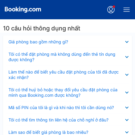
10 câu hỏi thông dụng nhất
Đã
Giá phòng bao gồm những gì?
thu
gọn
Đã
Tôi có thể đặt phòng mà không dùng đến thẻ tín dụng
thu
được không?
gọn
Đã
Làm thế nào để biết yêu cầu đặt phòng của tôi đã được
thu
xác nhận?
gọn
Đã
Tôi có thể huỷ bỏ hoặc thay đổi yêu cầu đặt phòng của
thu
mình qua Booking.com được không?
gọn
Đã
Mã số PIN của tôi là gì và khi nào thì tôi cần dùng nó?
thu
gọn
Đã
Tôi có thể tìm thông tin liên hệ của chỗ nghỉ ở đâu?
thu
gọn
Đã
Làm sao để biết giá phòng là bao nhiêu?
thu