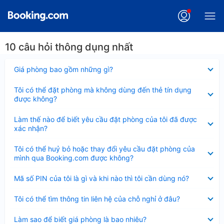
10 câu hỏi thông dụng nhất
Đã
Giá phòng bao gồm những gì?
thu
gọn
Đã
Tôi có thể đặt phòng mà không dùng đến thẻ tín dụng
thu
được không?
gọn
Đã
Làm thế nào để biết yêu cầu đặt phòng của tôi đã được
thu
xác nhận?
gọn
Đã
Tôi có thể huỷ bỏ hoặc thay đổi yêu cầu đặt phòng của
thu
mình qua Booking.com được không?
gọn
Đã
Mã số PIN của tôi là gì và khi nào thì tôi cần dùng nó?
thu
gọn
Đã
Tôi có thể tìm thông tin liên hệ của chỗ nghỉ ở đâu?
thu
gọn
Đã
Làm sao để biết giá phòng là bao nhiêu?
thu