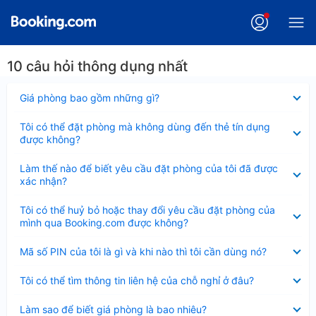
10 câu hỏi thông dụng nhất
Đã
Giá phòng bao gồm những gì?
thu
gọn
Đã
Tôi có thể đặt phòng mà không dùng đến thẻ tín dụng
thu
được không?
gọn
Đã
Làm thế nào để biết yêu cầu đặt phòng của tôi đã được
thu
xác nhận?
gọn
Đã
Tôi có thể huỷ bỏ hoặc thay đổi yêu cầu đặt phòng của
thu
mình qua Booking.com được không?
gọn
Đã
Mã số PIN của tôi là gì và khi nào thì tôi cần dùng nó?
thu
gọn
Đã
Tôi có thể tìm thông tin liên hệ của chỗ nghỉ ở đâu?
thu
gọn
Đã
Làm sao để biết giá phòng là bao nhiêu?
thu