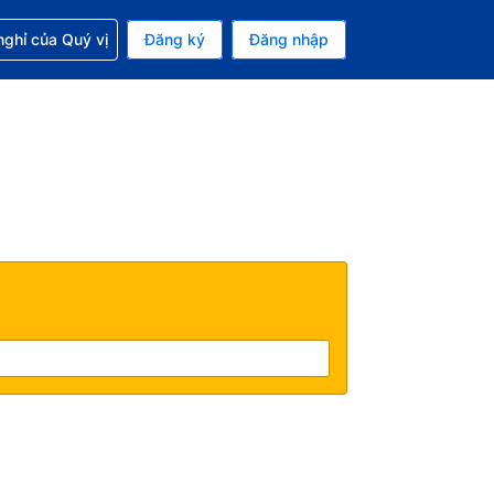
p với đặt chỗ
ghỉ của Quý vị
Đăng ký
Đăng nhập
iền tệ hiện tại của bạn là Đồng
 Ngôn ngữ hiện tại của bạn là Tiếng Việt