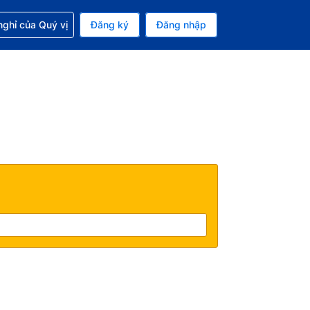
p với đặt chỗ
ghỉ của Quý vị
Đăng ký
Đăng nhập
iền tệ hiện tại của bạn là Đồng
 Ngôn ngữ hiện tại của bạn là Tiếng Việt