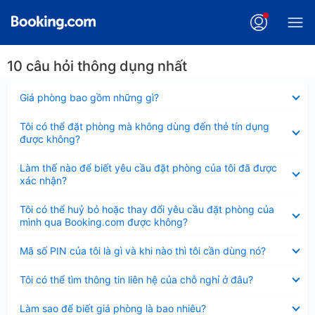
10 câu hỏi thông dụng nhất
Đã
Giá phòng bao gồm những gì?
thu
gọn
Đã
Tôi có thể đặt phòng mà không dùng đến thẻ tín dụng
thu
được không?
gọn
Đã
Làm thế nào để biết yêu cầu đặt phòng của tôi đã được
thu
xác nhận?
gọn
Đã
Tôi có thể huỷ bỏ hoặc thay đổi yêu cầu đặt phòng của
thu
mình qua Booking.com được không?
gọn
Đã
Mã số PIN của tôi là gì và khi nào thì tôi cần dùng nó?
thu
gọn
Đã
Tôi có thể tìm thông tin liên hệ của chỗ nghỉ ở đâu?
thu
gọn
Đã
Làm sao để biết giá phòng là bao nhiêu?
thu