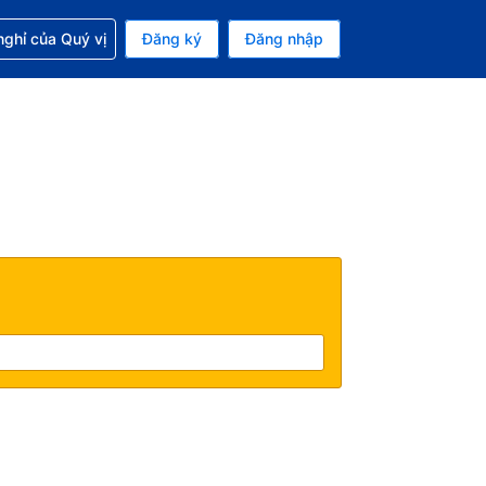
p với đặt chỗ
ghỉ của Quý vị
Đăng ký
Đăng nhập
iền tệ hiện tại của bạn là Đô la Mỹ
 Ngôn ngữ hiện tại của bạn là Tiếng Việt