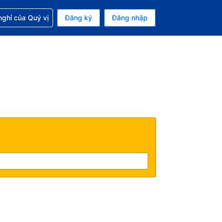
p với đặt chỗ
ghỉ của Quý vị
Đăng ký
Đăng nhập
iền tệ hiện tại của bạn là Đô la Mỹ
 Ngôn ngữ hiện tại của bạn là Tiếng Việt