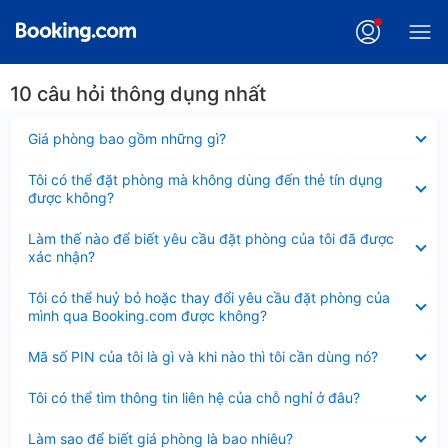
10 câu hỏi thông dụng nhất
Đã
Giá phòng bao gồm những gì?
thu
gọn
Đã
Tôi có thể đặt phòng mà không dùng đến thẻ tín dụng
thu
được không?
gọn
Đã
Làm thế nào để biết yêu cầu đặt phòng của tôi đã được
thu
xác nhận?
gọn
Đã
Tôi có thể huỷ bỏ hoặc thay đổi yêu cầu đặt phòng của
thu
mình qua Booking.com được không?
gọn
Đã
Mã số PIN của tôi là gì và khi nào thì tôi cần dùng nó?
thu
gọn
Đã
Tôi có thể tìm thông tin liên hệ của chỗ nghỉ ở đâu?
thu
gọn
Đã
Làm sao để biết giá phòng là bao nhiêu?
thu