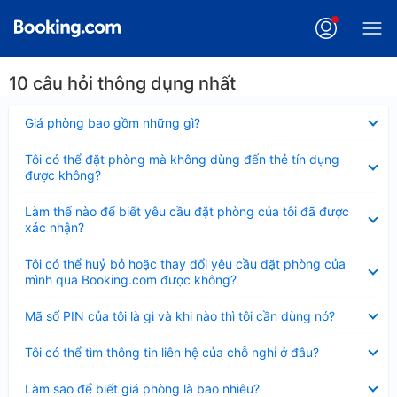
10 câu hỏi thông dụng nhất
Đã
Giá phòng bao gồm những gì?
thu
gọn
Đã
Tôi có thể đặt phòng mà không dùng đến thẻ tín dụng
thu
được không?
gọn
Đã
Làm thế nào để biết yêu cầu đặt phòng của tôi đã được
thu
xác nhận?
gọn
Đã
Tôi có thể huỷ bỏ hoặc thay đổi yêu cầu đặt phòng của
thu
mình qua Booking.com được không?
gọn
Đã
Mã số PIN của tôi là gì và khi nào thì tôi cần dùng nó?
thu
gọn
Đã
Tôi có thể tìm thông tin liên hệ của chỗ nghỉ ở đâu?
thu
gọn
Đã
Làm sao để biết giá phòng là bao nhiêu?
thu