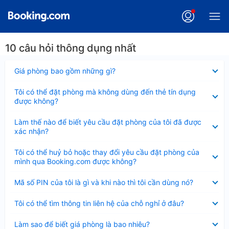
10 câu hỏi thông dụng nhất
Đã
Giá phòng bao gồm những gì?
thu
gọn
Đã
Tôi có thể đặt phòng mà không dùng đến thẻ tín dụng
thu
được không?
gọn
Đã
Làm thế nào để biết yêu cầu đặt phòng của tôi đã được
thu
xác nhận?
gọn
Đã
Tôi có thể huỷ bỏ hoặc thay đổi yêu cầu đặt phòng của
thu
mình qua Booking.com được không?
gọn
Đã
Mã số PIN của tôi là gì và khi nào thì tôi cần dùng nó?
thu
gọn
Đã
Tôi có thể tìm thông tin liên hệ của chỗ nghỉ ở đâu?
thu
gọn
Đã
Làm sao để biết giá phòng là bao nhiêu?
thu