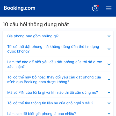
10 câu hỏi thông dụng nhất
Đã
Giá phòng bao gồm những gì?
thu
gọn
Đã
Tôi có thể đặt phòng mà không dùng đến thẻ tín dụng
thu
được không?
gọn
Đã
Làm thế nào để biết yêu cầu đặt phòng của tôi đã được
thu
xác nhận?
gọn
Đã
Tôi có thể huỷ bỏ hoặc thay đổi yêu cầu đặt phòng của
thu
mình qua Booking.com được không?
gọn
Đã
Mã số PIN của tôi là gì và khi nào thì tôi cần dùng nó?
thu
gọn
Đã
Tôi có thể tìm thông tin liên hệ của chỗ nghỉ ở đâu?
thu
gọn
Đã
Làm sao để biết giá phòng là bao nhiêu?
thu