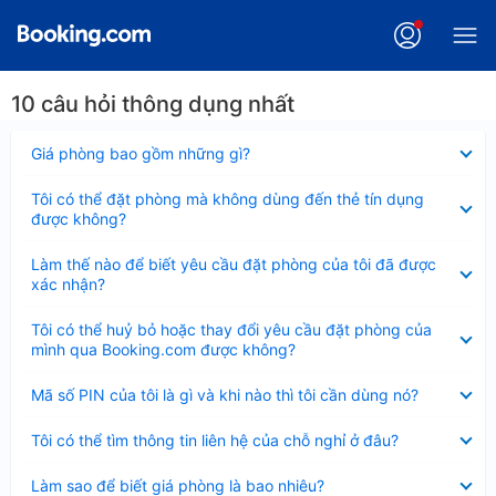
10 câu hỏi thông dụng nhất
Đã
Giá phòng bao gồm những gì?
thu
gọn
Đã
Tôi có thể đặt phòng mà không dùng đến thẻ tín dụng
thu
được không?
gọn
Đã
Làm thế nào để biết yêu cầu đặt phòng của tôi đã được
thu
xác nhận?
gọn
Đã
Tôi có thể huỷ bỏ hoặc thay đổi yêu cầu đặt phòng của
thu
mình qua Booking.com được không?
gọn
Đã
Mã số PIN của tôi là gì và khi nào thì tôi cần dùng nó?
thu
gọn
Đã
Tôi có thể tìm thông tin liên hệ của chỗ nghỉ ở đâu?
thu
gọn
Đã
Làm sao để biết giá phòng là bao nhiêu?
thu