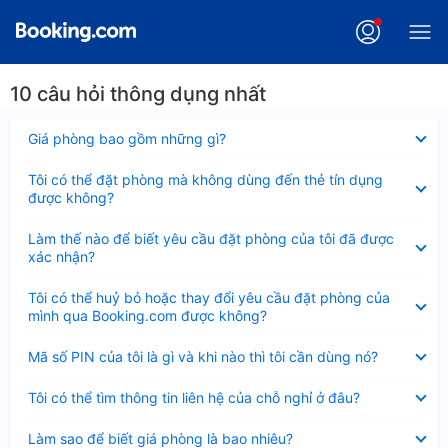
10 câu hỏi thông dụng nhất
Đã
Giá phòng bao gồm những gì?
thu
gọn
Đã
Tôi có thể đặt phòng mà không dùng đến thẻ tín dụng
thu
được không?
gọn
Đã
Làm thế nào để biết yêu cầu đặt phòng của tôi đã được
thu
xác nhận?
gọn
Đã
Tôi có thể huỷ bỏ hoặc thay đổi yêu cầu đặt phòng của
thu
mình qua Booking.com được không?
gọn
Đã
Mã số PIN của tôi là gì và khi nào thì tôi cần dùng nó?
thu
gọn
Đã
Tôi có thể tìm thông tin liên hệ của chỗ nghỉ ở đâu?
thu
gọn
Đã
Làm sao để biết giá phòng là bao nhiêu?
thu