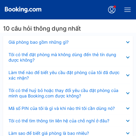
10 câu hỏi thông dụng nhất
Đã
Giá phòng bao gồm những gì?
thu
gọn
Đã
Tôi có thể đặt phòng mà không dùng đến thẻ tín dụng
thu
được không?
gọn
Đã
Làm thế nào để biết yêu cầu đặt phòng của tôi đã được
thu
xác nhận?
gọn
Đã
Tôi có thể huỷ bỏ hoặc thay đổi yêu cầu đặt phòng của
thu
mình qua Booking.com được không?
gọn
Đã
Mã số PIN của tôi là gì và khi nào thì tôi cần dùng nó?
thu
gọn
Đã
Tôi có thể tìm thông tin liên hệ của chỗ nghỉ ở đâu?
thu
gọn
Đã
Làm sao để biết giá phòng là bao nhiêu?
thu