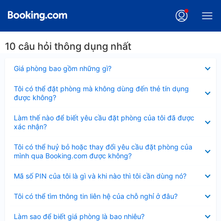
10 câu hỏi thông dụng nhất
Đã
Giá phòng bao gồm những gì?
thu
gọn
Đã
Tôi có thể đặt phòng mà không dùng đến thẻ tín dụng
thu
được không?
gọn
Đã
Làm thế nào để biết yêu cầu đặt phòng của tôi đã được
thu
xác nhận?
gọn
Đã
Tôi có thể huỷ bỏ hoặc thay đổi yêu cầu đặt phòng của
thu
mình qua Booking.com được không?
gọn
Đã
Mã số PIN của tôi là gì và khi nào thì tôi cần dùng nó?
thu
gọn
Đã
Tôi có thể tìm thông tin liên hệ của chỗ nghỉ ở đâu?
thu
gọn
Đã
Làm sao để biết giá phòng là bao nhiêu?
thu