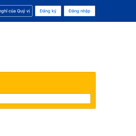
p với đặt chỗ
ghỉ của Quý vị
Đăng ký
Đăng nhập
iền tệ hiện tại của bạn là Đô la Mỹ
 Ngôn ngữ hiện tại của bạn là Tiếng Việt