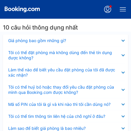
10 câu hỏi thông dụng nhất
Đã
Giá phòng bao gồm những gì?
thu
gọn
Đã
Tôi có thể đặt phòng mà không dùng đến thẻ tín dụng
thu
được không?
gọn
Đã
Làm thế nào để biết yêu cầu đặt phòng của tôi đã được
thu
xác nhận?
gọn
Đã
Tôi có thể huỷ bỏ hoặc thay đổi yêu cầu đặt phòng của
thu
mình qua Booking.com được không?
gọn
Đã
Mã số PIN của tôi là gì và khi nào thì tôi cần dùng nó?
thu
gọn
Đã
Tôi có thể tìm thông tin liên hệ của chỗ nghỉ ở đâu?
thu
gọn
Đã
Làm sao để biết giá phòng là bao nhiêu?
thu