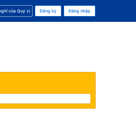
p với đặt chỗ
ghỉ của Quý vị
Đăng ký
Đăng nhập
iền tệ hiện tại của bạn là Đồng
 Ngôn ngữ hiện tại của bạn là Tiếng Việt