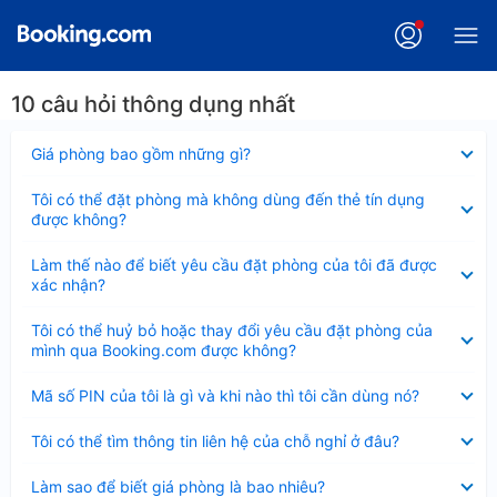
10 câu hỏi thông dụng nhất
Đã
Giá phòng bao gồm những gì?
thu
gọn
Đã
Tôi có thể đặt phòng mà không dùng đến thẻ tín dụng
thu
được không?
gọn
Đã
Làm thế nào để biết yêu cầu đặt phòng của tôi đã được
thu
xác nhận?
gọn
Đã
Tôi có thể huỷ bỏ hoặc thay đổi yêu cầu đặt phòng của
thu
mình qua Booking.com được không?
gọn
Đã
Mã số PIN của tôi là gì và khi nào thì tôi cần dùng nó?
thu
gọn
Đã
Tôi có thể tìm thông tin liên hệ của chỗ nghỉ ở đâu?
thu
gọn
Đã
Làm sao để biết giá phòng là bao nhiêu?
thu