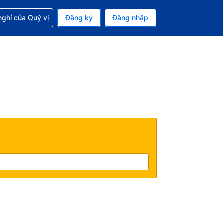
p với đặt chỗ
ghỉ của Quý vị
Đăng ký
Đăng nhập
iền tệ hiện tại của bạn là Đồng
 Ngôn ngữ hiện tại của bạn là Tiếng Việt