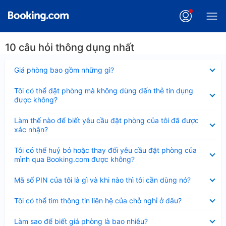
10 câu hỏi thông dụng nhất
Đã
Giá phòng bao gồm những gì?
thu
gọn
Đã
Tôi có thể đặt phòng mà không dùng đến thẻ tín dụng
thu
được không?
gọn
Đã
Làm thế nào để biết yêu cầu đặt phòng của tôi đã được
thu
xác nhận?
gọn
Đã
Tôi có thể huỷ bỏ hoặc thay đổi yêu cầu đặt phòng của
thu
mình qua Booking.com được không?
gọn
Đã
Mã số PIN của tôi là gì và khi nào thì tôi cần dùng nó?
thu
gọn
Đã
Tôi có thể tìm thông tin liên hệ của chỗ nghỉ ở đâu?
thu
gọn
Đã
Làm sao để biết giá phòng là bao nhiêu?
thu