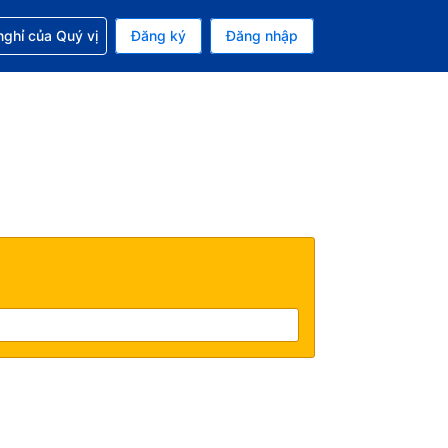
p với đặt chỗ
ghỉ của Quý vị
Đăng ký
Đăng nhập
iền tệ hiện tại của bạn là Đô la Mỹ
 Ngôn ngữ hiện tại của bạn là Tiếng Việt