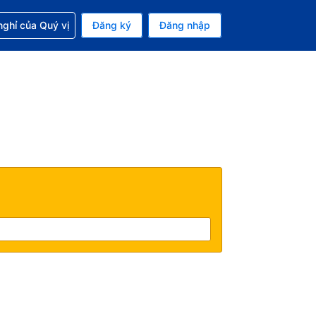
p với đặt chỗ
ghỉ của Quý vị
Đăng ký
Đăng nhập
iền tệ hiện tại của bạn là Đô la Mỹ
 Ngôn ngữ hiện tại của bạn là Tiếng Việt