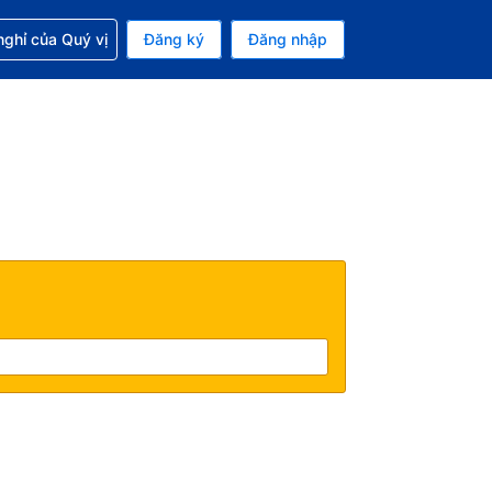
p với đặt chỗ
ghỉ của Quý vị
Đăng ký
Đăng nhập
iền tệ hiện tại của bạn là Đô la Mỹ
 Ngôn ngữ hiện tại của bạn là Tiếng Việt