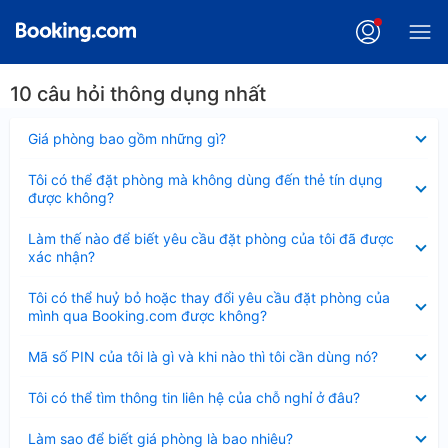
10 câu hỏi thông dụng nhất
Đã
Giá phòng bao gồm những gì?
thu
gọn
Đã
Tôi có thể đặt phòng mà không dùng đến thẻ tín dụng
thu
được không?
gọn
Đã
Làm thế nào để biết yêu cầu đặt phòng của tôi đã được
thu
xác nhận?
gọn
Đã
Tôi có thể huỷ bỏ hoặc thay đổi yêu cầu đặt phòng của
thu
mình qua Booking.com được không?
gọn
Đã
Mã số PIN của tôi là gì và khi nào thì tôi cần dùng nó?
thu
gọn
Đã
Tôi có thể tìm thông tin liên hệ của chỗ nghỉ ở đâu?
thu
gọn
Đã
Làm sao để biết giá phòng là bao nhiêu?
thu